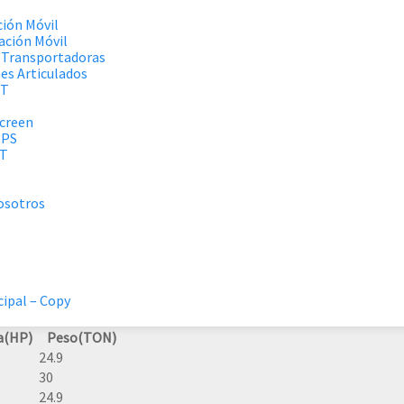
ción Móvil
cación Móvil
 Transportadoras
es Articulados
RT
creen
MPS
RT
osotros
cipal – Copy
a(HP)
Peso(TON)
24.9
30
24.9