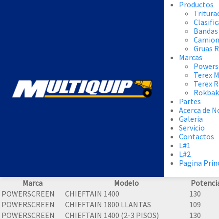
Productos
Tritura
Clasifi
Bandas
Camion
Gruas 
Marcas
Powers
Terex 
Terex 
Rokbak
Partes
Acerca de N
Galeria
Servicio
Contactos
L#1
L#2
Pagina Prin
Marca
Modelo
Potenci
POWERSCREEN
CHIEFTAIN 1400
130
POWERSCREEN
CHIEFTAIN 1800 LLANTAS
109
POWERSCREEN
CHIEFTAIN 1400 (2-3 PISOS)
130